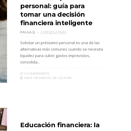
personal: guía para
tomar una decisión
financiera inteligente
PAULA Q
3 MESES ATRÁS
Solicitar un préstamo personal es una de las
alternativas más comunes cuando se necesita
liquidez para cubrir gastos imprevistos,
consolida...
0 COMENTARIOS
HACE UN MINUTO
DE LECTURA
Educación financiera: la